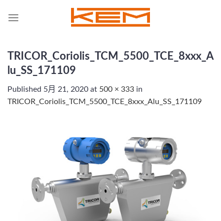
Skip
to
content
TRICOR_Coriolis_TCM_5500_TCE_8xxx_A
lu_SS_171109
Published
5月 21, 2020
at
500 × 333
in
TRICOR_Coriolis_TCM_5500_TCE_8xxx_Alu_SS_171109