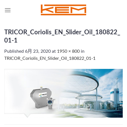
Skip
to
content
TRICOR_Coriolis_EN_Slider_Oil_180822_
01-1
Published
6月 23, 2020
at
1950 × 800
in
TRICOR_Coriolis_EN_Slider_Oil_180822_01-1