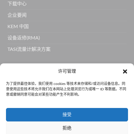
下载中心
企业要闻
KEM 中国
设备返修(RMA)
TASI流量计解决方案
订阅 KEM 获取更多产品信息
许可管理
为了提供最佳体验，我们使用 cookies 等技术来存储和/或访问设备信息。同
意使用这些技术将允许我们在本网站上处理浏览行为或唯一 ID 等数据。不同
意或撤销同意可能会对某些功能产生不利影响。
接受
拒绝
京公网安备110105011334 •
京ICP备15001814号-5