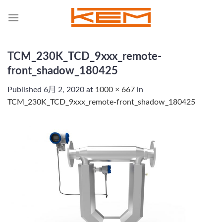
Skip
to
content
TCM_230K_TCD_9xxx_remote-
front_shadow_180425
Published
6月 2, 2020
at
1000 × 667
in
TCM_230K_TCD_9xxx_remote-front_shadow_180425