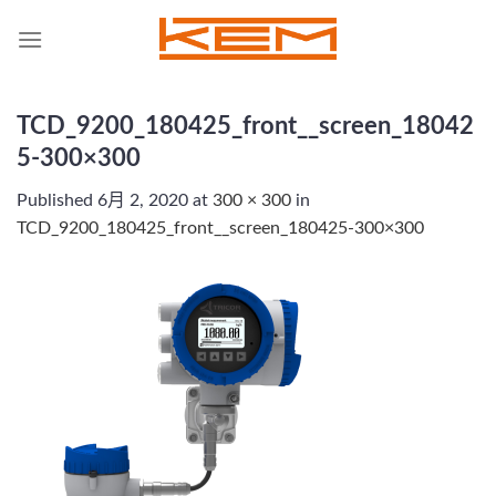
Skip
to
content
TCD_9200_180425_front__screen_18042
5-300×300
Published
6月 2, 2020
at
300 × 300
in
TCD_9200_180425_front__screen_180425-300×300