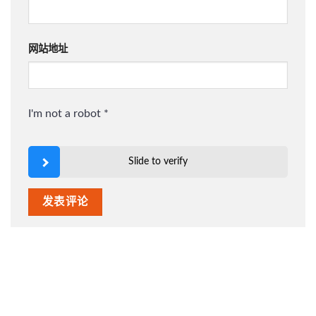
网站地址
I'm not a robot
*
Slide to verify