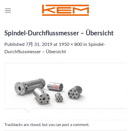
Skip
to
content
Spindel-Durchflussmesser – Übersicht
Published
7月 31, 2019
at
1950 × 800
in
Spindel-
Durchflussmesser – Übersicht
Trackbacks are closed, but you can
post a comment
.