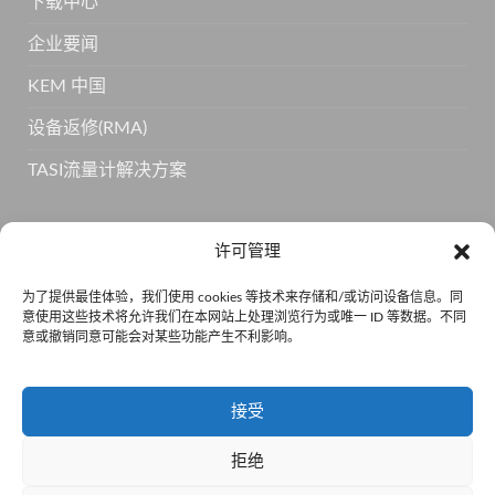
下载中心
企业要闻
KEM 中国
设备返修(RMA)
TASI流量计解决方案
订阅 KEM 获取更多产品信息
许可管理
为了提供最佳体验，我们使用 cookies 等技术来存储和/或访问设备信息。同
意使用这些技术将允许我们在本网站上处理浏览行为或唯一 ID 等数据。不同
意或撤销同意可能会对某些功能产生不利影响。
接受
拒绝
京公网安备110105011334 •
京ICP备15001814号-5