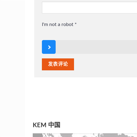
I'm not a robot
*
KEM 中国