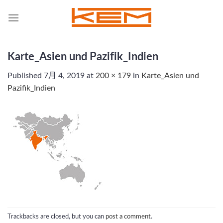
Skip
to
content
Karte_Asien und Pazifik_Indien
Published
7月 4, 2019
at
200 × 179
in
Karte_Asien und
Pazifik_Indien
Trackbacks are closed, but you can
post a comment
.