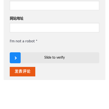
网站地址
I'm not a robot
*
Slide to verify