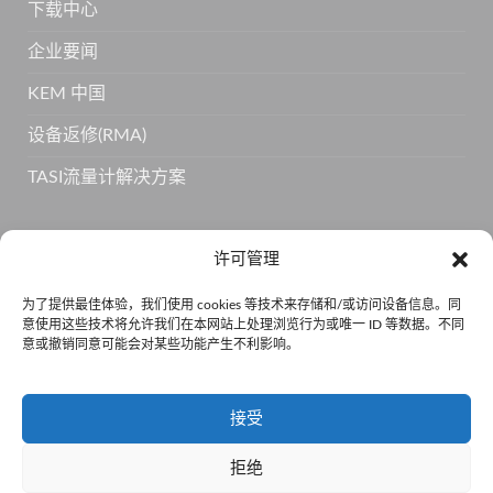
下载中心
企业要闻
KEM 中国
设备返修(RMA)
TASI流量计解决方案
订阅 KEM 获取更多产品信息
许可管理
为了提供最佳体验，我们使用 cookies 等技术来存储和/或访问设备信息。同
意使用这些技术将允许我们在本网站上处理浏览行为或唯一 ID 等数据。不同
意或撤销同意可能会对某些功能产生不利影响。
接受
拒绝
京公网安备110105011334 •
京ICP备15001814号-5