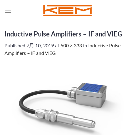
Skip
to
content
Inductive Pulse Amplifiers – IF and VIEG
Published
7月 10, 2019
at
500 × 333
in
Inductive Pulse
Amplifiers – IF and VIEG