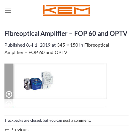
Skip
to
content
Fibreoptical Amplifier – FOP 60 and OPTV
Published
8月 1, 2019
at
345 × 150
in
Fibreoptical
Amplifier – FOP 60 and OPTV
Trackbacks are closed, but you can
post a comment
.
←
Previous