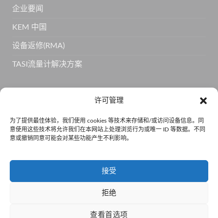
企业要闻
KEM 中国
设备返修(RMA)
TASI流量计解决方案
订阅 KEM 获取更多产品信息
许可管理
为了提供最佳体验，我们使用 cookies 等技术来存储和/或访问设备信息。同
意使用这些技术将允许我们在本网站上处理浏览行为或唯一 ID 等数据。不同
意或撤销同意可能会对某些功能产生不利影响。
接受
拒绝
京公网安备110105011334 •
京ICP备15001814号-5
查看首选项