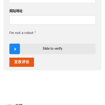
网站地址
I'm not a robot
*
Slide to verify