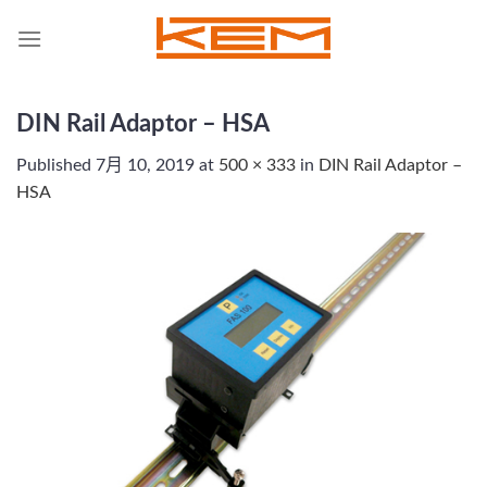
Skip
to
content
DIN Rail Adaptor – HSA
Published
7月 10, 2019
at
500 × 333
in
DIN Rail Adaptor –
HSA