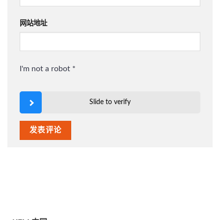
网站地址
I'm not a robot
*
Slide to verify