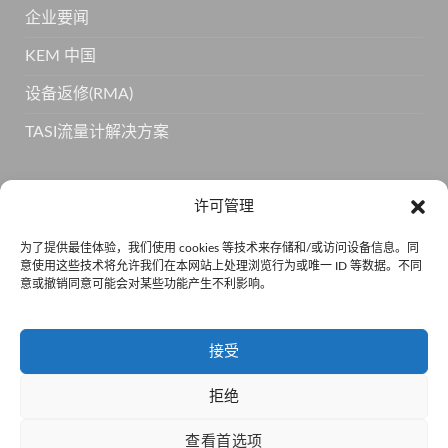
企业要闻
KEM 中国
设备返修(RMA)
TASI流量计解决方案
订阅 KEM 获取更多产品信息
许可管理
为了提供最佳体验，我们使用 cookies 等技术来存储和/或访问设备信息。同
意使用这些技术将允许我们在本网站上处理浏览行为或唯一 ID 等数据。不同
意或撤销同意可能会对某些功能产生不利影响。
接受
拒绝
京公网安备110105011334 •
京ICP备15001814号-5
查看首选项