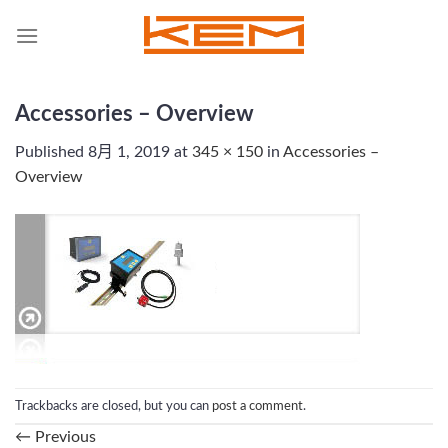
Skip
to
content
Accessories – Overview
Published
8月 1, 2019
at
345 × 150
in
Accessories –
Overview
Trackbacks are closed, but you can
post a comment
.
←
Previous