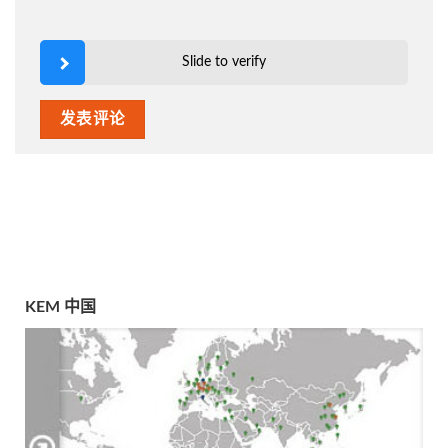
Slide to verify
KEM 中国