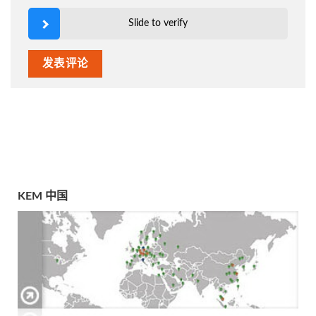
Slide to verify
KEM 中国