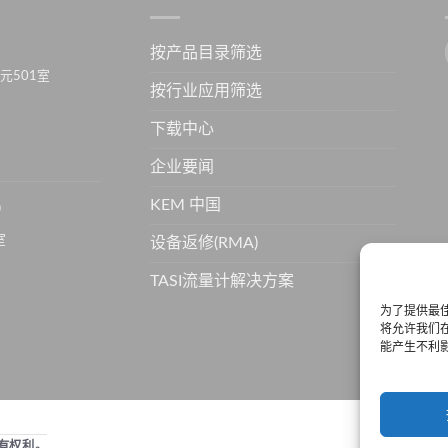
按产品目录筛选
元501室
按行业应用筛选
下载中心
企业要闻
KEM 中国
）
室
设备返修(RMA)
TASI流量计解决方案
为了提供最佳
将允许我们在
能产生不利
所有权利。