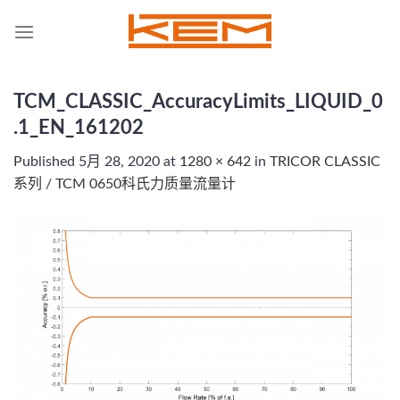
Skip
to
content
TCM_CLASSIC_AccuracyLimits_LIQUID_0
.1_EN_161202
Published
5月 28, 2020
at
1280 × 642
in
TRICOR CLASSIC
系列 / TCM 0650科氏力质量流量计